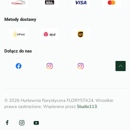
Metody dostawy
Dołącz do nas
Read
Read
tst
more
more
©
2026
Hurtownia florystyczna FLORYSTA24. Wszelkie
prawa zastrzeżone. Wspierane przez
Studio113
.