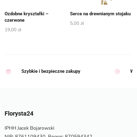
Ozdobne kryształki –
Serce na drewnianym stojaku
czerwone
5,00
zł
19,00
zł
Szybkie i bezpieczne zakupy
Wy
Florysta24
IPHH Jacek Bojarowski
NIP: 8761109430, Regon: 870594342