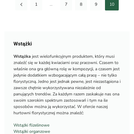
1
…
7
8
9
10
Wstążki
Wstążka
jest wielofunkcyjnym produktem, który musi
znaleźć się w każdej kwiaciarni oraz pracowni. Czasem to
właśnie ona gra główną rolę w kompozycji, a czasem jest
jedynie dodatkiem wzbogacającym całą pracę – nie tylko
florystyczną. Jedno jest jednak pewne, jest niezastąpiona i
zawsze chętnie wykorzystywana niezależnie od
panujących trendów. Za każdym razem zaskakuje nas ona
swoim szerokim spektrum zastosowań i tym na ile
sposobów można ją wykorzystać. W ofercie naszej
hurtowni florystycznej można znaleźć:
Wstążki flizelinowe
Wstążki organzowe