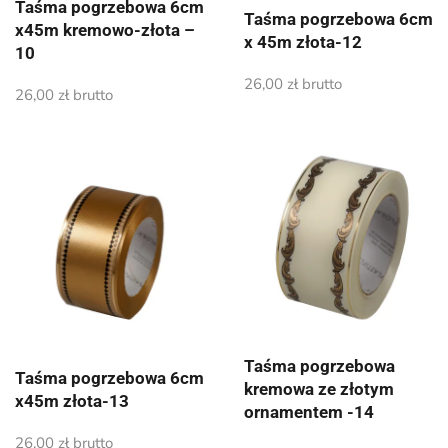
Taśma pogrzebowa 6cm
Taśma pogrzebowa 6cm
x45m kremowo-złota –
x 45m złota-12
10
26,00
zł
brutto
26,00
zł
brutto
Taśma pogrzebowa
Taśma pogrzebowa 6cm
kremowa ze złotym
x45m złota-13
ornamentem -14
26,00
zł
brutto