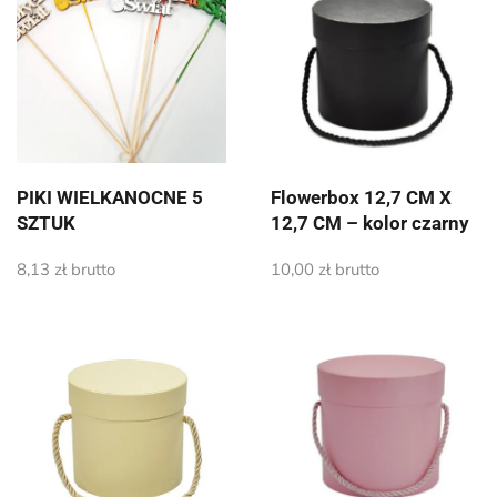
PIKI WIELKANOCNE 5
Flowerbox 12,7 CM X
SZTUK
12,7 CM – kolor czarny
8,13
zł
brutto
10,00
zł
brutto