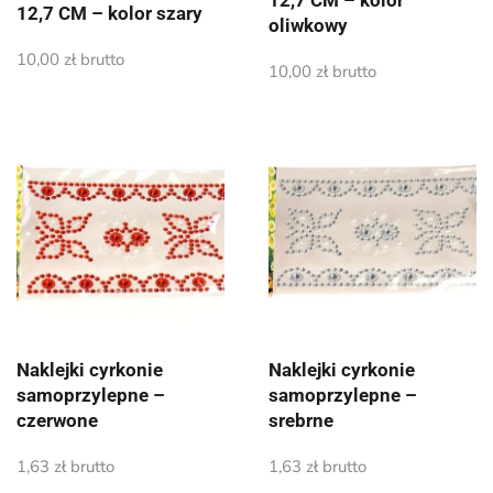
12,7 CM – kolor
12,7 CM – kolor szary
oliwkowy
10,00
zł
brutto
10,00
zł
brutto
Naklejki cyrkonie
Naklejki cyrkonie
samoprzylepne –
samoprzylepne –
czerwone
srebrne
1,63
zł
brutto
1,63
zł
brutto