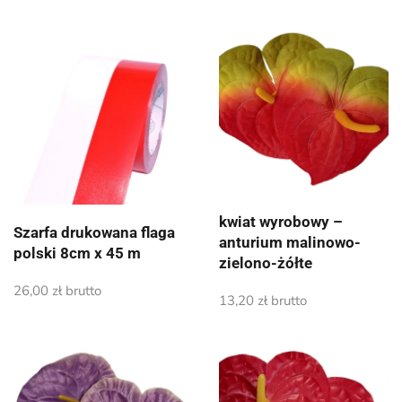
kwiat wyrobowy –
Szarfa drukowana flaga
anturium malinowo-
polski 8cm x 45 m
zielono-żółte
26,00
zł
brutto
13,20
zł
brutto