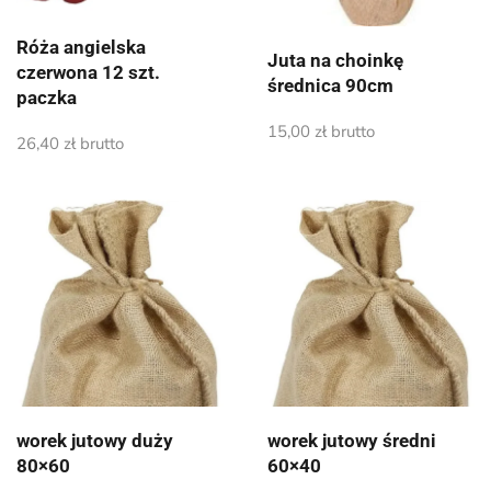
Róża angielska
Juta na choinkę
czerwona 12 szt.
średnica 90cm
paczka
15,00
zł
brutto
26,40
zł
brutto
worek jutowy duży
worek jutowy średni
80×60
60×40